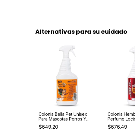
Alternativas para su cuidado
 Para Perros
Colonia Bella Pet Unisex
Colonia Hembr
Pet Mascotas
Para Mascotas Perros Y
Perfume Loci
 Bebe
Gatos 1 Ltr Cítrica 1
Para Mascota
$649.20
$676.49