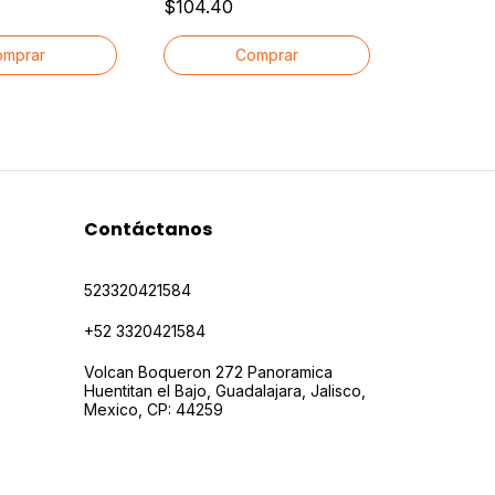
$104.40
Superficie
rros Adultos
Fresca
Antibacteri
$226.00
Spray Desi
Contáctanos
523320421584
+52 3320421584
Volcan Boqueron 272 Panoramica
Huentitan el Bajo, Guadalajara, Jalisco,
Mexico, CP: 44259