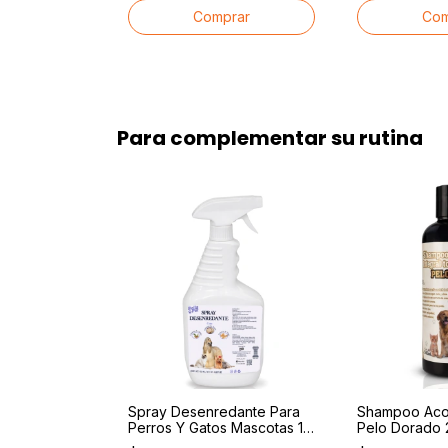
Para complementar su rutina
ante
Spray Desenredante Para
⁦Shampoo Aco
ra Gatos
Perros Y Gatos Mascotas 1lt
Pelo Dorado 2
rs
Antinudos
Mascotas Per