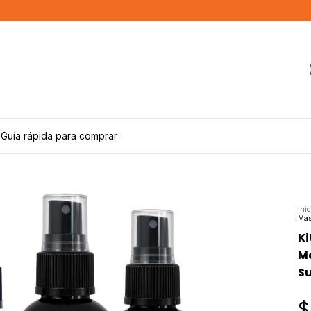
Guía rápida para comprar
Inic
Mas
Ki
Ma
Su
$