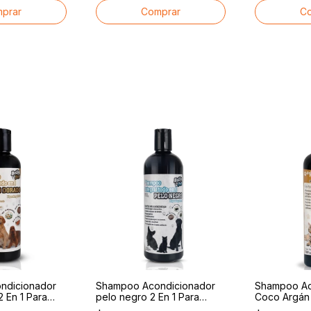
Mascotas
ndicionador
Shampoo Acondicionador
Shampoo Ac
 En 1 Para
pelo negro 2 En 1 Para
Coco Argán 2
ro y Gato
Mascotas Perro y Gato
Para Mascot