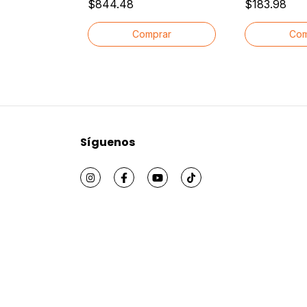
$844.48
$183.98
500ml⁦
Síguenos