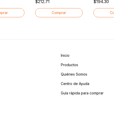
$212.71
$194.30
500ml
500ml Cacho
Inicio
Productos
Quiénes Somos
Centro de Ayuda
Guía rápida para comprar