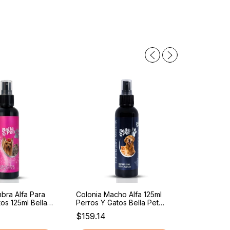
bra Alfa Para
Colonia Macho Alfa 125ml
os 125ml Bella
Perros Y Gatos Bella Pet
Colonia P
me/ Loción Para
Mascotas Fresca
$159.14
Macho Alfa
 Adultos I Spray
Loción Pe
te Para