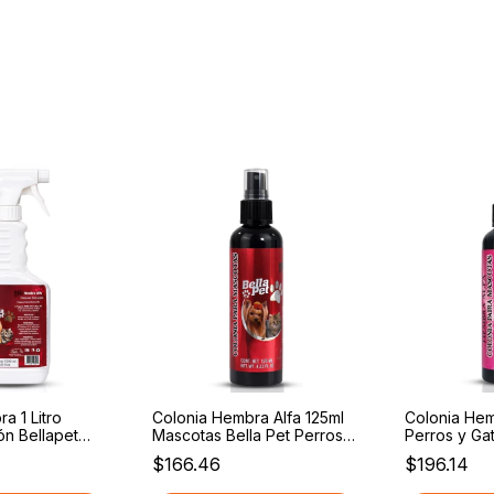
a 1 Litro
Colonia Hembra Alfa 125ml
Colonia Hem
ón Bellapet
Mascotas Bella Pet Perros Y
Perros y Gat
s Fresca 1
Gatos Fresca
Pet I Perfu
$166.46
$196.14
Cachorros Y
Desodorizan