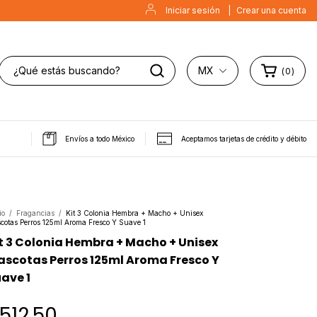
Iniciar sesión
|
Crear una cuenta
MX
(
0
)
Envíos a todo México
Aceptamos tarjetas de crédito y débito
io
/
Fragancias
/
Kit 3 Colonia Hembra + Macho + Unisex
cotas Perros 125ml Aroma Fresco Y Suave 1
t 3 Colonia Hembra + Macho + Unisex
scotas Perros 125ml Aroma Fresco Y
ave 1
512.50