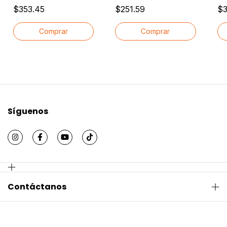
Bella Pet 250grs
Cepillo Suave Gratis
Be
$353.45
$251.59
$3
Síguenos
Contáctanos