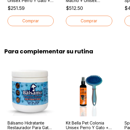
Unisex Perro Y Gato +
Macho + Unisex
Sp
Cepillo Suave Gratis
Mascotas Perros 125ml
Be
$251.59
$512.50
$4
Aroma Fresco Y Suave
Ag
1
Para complementar su rutina
Bálsamo Hidratante
Kit Bella Pet Colonia
Sp
Restaurador Para Gatos
Unisex Perro Y Gato +
Pa