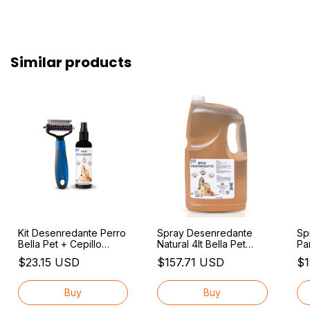
Similar products
Kit Desenredante Perro
Spray Desenredante
Sp
Bella Pet + Cepillo
Natural 4lt Bella Pet
Pa
Deslanador Gratis
Para Perros Y Gatos
Be
$23.15 USD
$157.71 USD
$1
Fresca
Fr
Pa